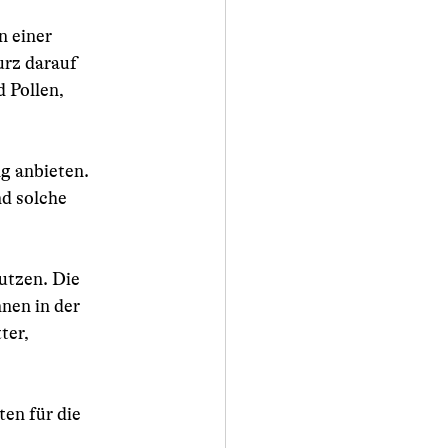
n einer 
rz darauf 
 Pollen, 
g anbieten. 
d solche 
utzen. Die 
nen in der 
er, 
en für die 